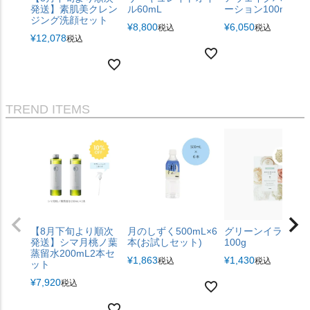
発送】素肌美クレン
ル60mL
ーション100mL
ジング洗顔セット
¥
8,800
¥
6,050
税込
税込
¥
12,078
税込
TREND ITEMS
【8月下旬より順次
月のしずく500mL×6
グリーンイライト
発送】シマ月桃ノ葉
本(お試しセット)
100g
蒸留水200mL2本セ
¥
1,863
¥
1,430
税込
税込
ット
¥
7,920
税込