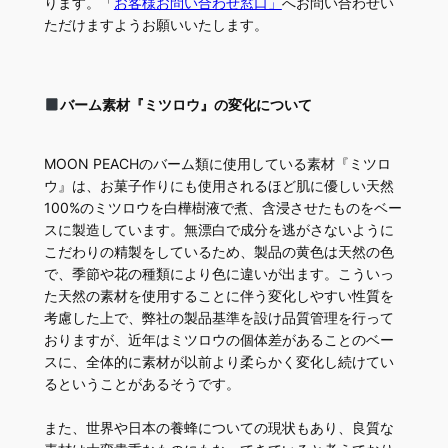
ります。「
お客様お問い合わせ窓口」
へお問い合わせい
ただけますようお願いいたします。
バーム素材『ミツロウ』の変化について
MOON PEACHのバーム類に使用している素材『ミツロ
ウ』は、お菓子作りにも使用されるほど肌に優しい天然
100%のミツロウを白樺樹液で煮、含浸させたものをベー
スに製造しています。無漂白で成分を逃がさないように
こだわりの精製をしているため、製品の黄色は天然の色
で、季節や花の種類により色に違いが出ます。こういっ
た天然の素材を使用することに伴う変化しやすい性質を
考慮した上で、弊社の製品基準を設け品質管理を行って
おりますが、近年はミツロウの個体差があることのベー
スに、全体的に素材が以前より柔らかく変化し続けてい
るということがあるそうです。
また、世界や日本の養蜂についての現状もあり、良質な