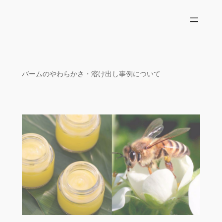
内
容
を
ス
キ
ッ
バームのやわらかさ・溶け出し事例について
プ