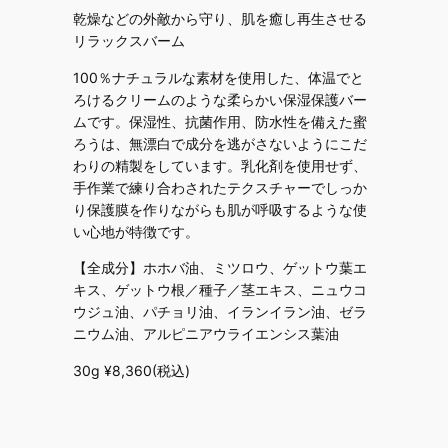
乾燥などの外敵から守り、肌を癒し再生させる
リラックスバーム
100％ナチュラルな素材を使用した、体温でと
ろけるクリームのような柔らかい保湿保護バー
ムです。保湿性、抗菌作用、防水性を備えた蜜
ろうは、無漂白で成分を逃がさないようにこだ
わりの精製をしています。乳化剤を使用せず、
手作業で練り合わされたテクスチャーでしっか
り保護膜を作りながらも肌が呼吸するような使
い心地が特徴です。
【全成分】ホホバ油、ミツロウ、ゲットウ葉エ
キス、ゲットウ根／種子／茎エキス、ニュウコ
ウジュ油、パチョリ油、イランイラン油、ゼラ
ニウム油、アルピニアウライエンシス葉油
30g ¥8,360(税込)