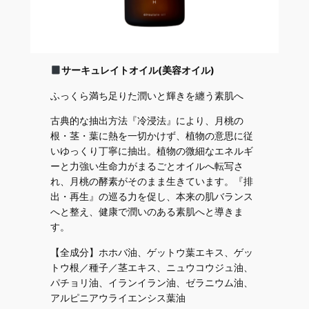
サーキュレイトオイル(美容オイル)
ふっくら満ち足りた潤いと輝きを纏う素肌へ
古典的な抽出方法『冷浸法』により、月桃の
根・茎・葉に熱を一切かけず、植物の意思に従
いゆっくり丁寧に抽出。植物の微細なエネルギ
ーと力強い生命力がまるごとオイルへ転写さ
れ、月桃の酵素がそのまま生きています。『排
出・再生』の巡る力を促し、本来の肌バランス
へと整え、健康で潤いのある素肌へと導きま
す。
【全成分】ホホバ油、ゲットウ葉エキス、ゲッ
トウ根／種子／茎エキス、ニュウコウジュ油、
パチョリ油、イランイラン油、ゼラニウム油、
アルピニアウライエンシス葉油