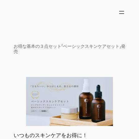
内
容
を
ス
キ
ッ
お得な基本の３点セット「ベーシックスキンケアセット」発
売
プ
いつものスキンケアをお得に！