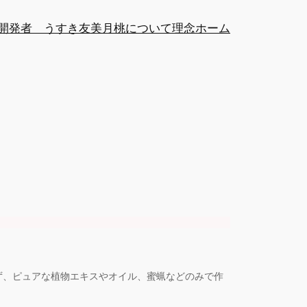
開発者 うすき友美
月桃について
理念
ホーム
せず、ピュアな植物エキスやオイル、蜜蝋などのみで作