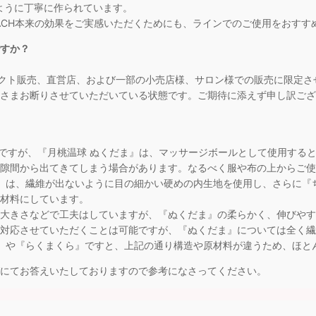
じように丁寧に作られています。
EACH本来の効果をご実感いただくためにも、ラインでのご使用をおすす
ですか？
ダイレクト販売、直営店、および一部の小売店様、サロン様での販売に限定
さまお断りさせていただいている状態です。ご期待に添えず申し訳ござ
るのですが、『月桃温球 ぬくだま』は、マッサージボールとして使用する
隙間から出てきてしまう場合があります。なるべく服や布の上からご使
』は、繊維が出ないように目の細かい硬めの内生地を使用し、さらに『
材料にしています。
大きさなどで工夫はしていますが、『ぬくだま』の柔らかく、伸びやす
対応させていただくことは可能ですが、『ぬくだま』については全く繊
 や『らくまくら』ですと、上記の通り構造や原材料が違うため、ほと
にてお答えいたしておりますので参考になさってください。