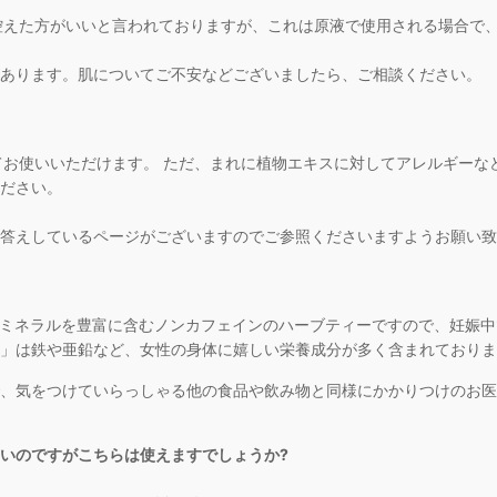
は控えた方がいいと言われておりますが、これは原液で使用される場合で
あります。肌についてご不安などございましたら、ご相談ください。
してお使いいただけます。 ただ、まれに植物エキスに対してアレルギー
ださい。
答えしているページがございますのでご参照くださいますようお願い致
やミネラルを豊富に含むノンカフェインのハーブティーですので、妊娠
」は鉄や亜鉛など、女性の身体に嬉しい栄養成分が多く含まれておりま
、気をつけていらっしゃる他の食品や飲み物と同様にかかりつけのお医
たいのですがこちらは使えますでしょうか?