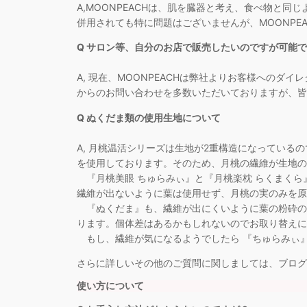
A,MOONPEACHは、肌を臓器と考え、食べ物と同
併用されても特に問題はございませんが、MOONP
Q サロン等、自分のお店で販売したいのですが可能
A, 現在、MOONPEACHは弊社よりお客様への
からのお問い合わせを多数いただいておりますが、皆
Q ぬくだま類の使用生地について
A, 月桃温活シリーズは生地が2重構造になってい
を使用しております。そのため、月桃の繊維が生地の
『月桃美眼 ちゅらみぃ』と『月桃楽枕 らくまくら
繊維が出ないように葉は使用せず、月桃の実のみを原
『ぬくだま』も、繊維が出にくいように葉の粉砕の
ります。個体差はあるかもしれないのでお取り替えに
もし、繊維が気になるようでしたら 『ちゅらみぃ』
さらに詳しいその他のご質問に関しましては、ブログ
使い方について