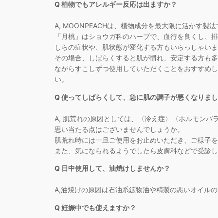
Q 植物でもアレルギー反応は出ますか？
A, MOONPEACHは、植物成分を最大限に活かす製
「月桃」はショウガ科のハーブで、血行を良くし、排
しらの症状や、肌状態が変化する方もいらっしゃいま
その場合、しばらくすると肌が慣れ、安定する方も多
ながらすこしずつ使用していただくことをおすすめし
い。
Q 使ってしばらくして、急に肌の調子が悪くなりま
A, 肌荒れの原因としては、〈冷え症〉〈ホルモン
思い当たる点はございませんでしょうか。
肌荒れ時には一旦ご使用をお止めいただき、ご様子を
また、気になられるようでしたら皮膚科などで受診し
Q 日中使用して、油焼けしませんか？
A,油焼けの原因は石油系鉱物油や精製の悪いオイル
Q 妊娠中でも使えますか？