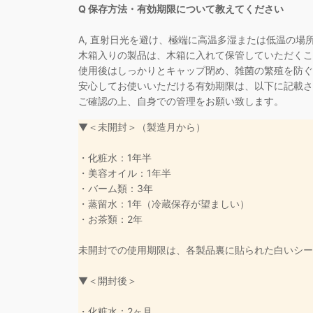
Q 保存方法・有効期限について教えてください
A, 直射日光を避け、極端に高温多湿または低温の場
木箱入りの製品は、木箱に入れて保管していただくこ
使用後はしっかりとキャップ閉め、雑菌の繁殖を防ぐ
安心してお使いいただける有効期限は、以下に記載さ
ご確認の上、自身での管理をお願い致します。
▼＜未開封＞（製造月から）
・化粧水：1年半
・美容オイル：1年半
・バーム類：3年
・蒸留水：1年（冷蔵保存が望ましい）
・お茶類：2年
未開封での使用期限は、各製品裏に貼られた白いシー
▼＜開封後＞
・化粧水：2ヶ月