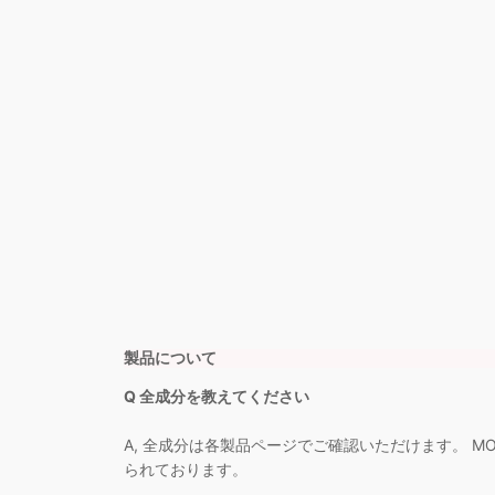
内
容
を
ス
キ
ッ
プ
製品について
Q 全成分を教えてください
A, 全成分は各製品ページでご確認いただけます。 
られております。