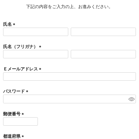
下記の内容をご入力の上、お進みください。
氏名
(
必
須
氏名（フリガナ）
)
(
必
須
Ｅメールアドレス
)
(
必
須
パスワード
)
(
必
須
郵便番号
)
(
必
須
都道府県