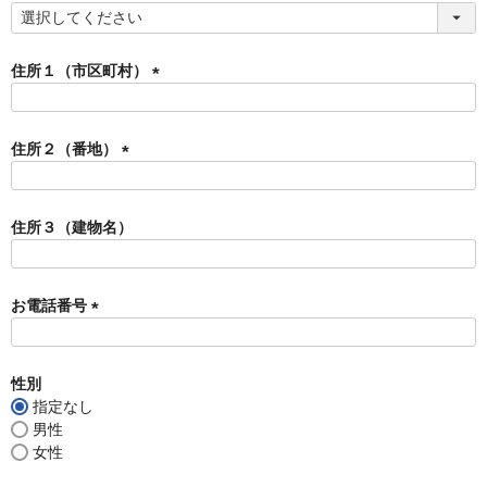
)
(
必
須
住所１（市区町村）
)
(
必
須
住所２（番地）
)
(
必
須
住所３（建物名）
)
お電話番号
(
必
須
性別
)
指定なし
男性
女性