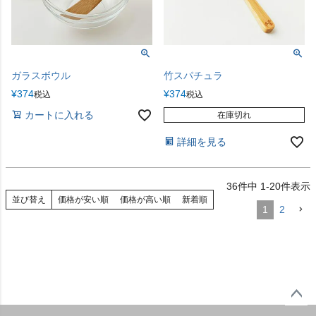
ガラスボウル
竹スパチュラ
¥
374
¥
374
税込
税込
カートに入れる
在庫切れ
詳細を見る
36
件中
1
-
20
件表示
並び替え
価格が安い順
価格が高い順
新着順
1
2
ペー