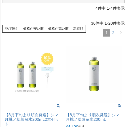
4
件中
1
-
4
件表示
36
件中
1
-
20
件表示
並び替え
価格が安い順
価格が高い順
新着順
1
2
【8月下旬より順次発送】シマ
【8月下旬より順次発送】シマ
月桃ノ葉蒸留水200mL2本セッ
月桃ノ葉蒸留水200mL
ト
¥
4,400
税込