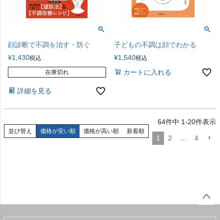
顔診断で不調を治す・防ぐ
子どもの不調は顔でわかる
¥
1,430
¥
1,540
税込
税込
カートに入れる
在庫切れ
詳細を見る
64
件中
1
-
20
件表示
並び替え
価格が安い順
価格が高い順
新着順
1
2
…
4
ペー