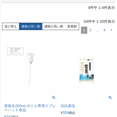
4
件中
1
-
4
件表示
64
件中
1
-
20
件表示
並び替え
価格が安い順
価格が高い順
新着順
1
2
…
4
蒸留水200mLボトル専用スプレ
浜比嘉塩
ーヘッド単品
¥
324
税込
¥
242
税込