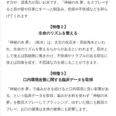
す力や、浸透力が高いお水です。『神秘の水 夢』をスプレーす
ると肌や髪や目鼻にすーっと馴染み、乾燥や不快感などを和ら
げてくれます
【特徴２】
生命のリズムを整える
『神秘の水 夢』（銀水）は、太古の化石水・原始海水といわ
れ、生命のリズムを整えるちからがあるといわれます。肌水と
して使えば肌細胞に働きかけ、不快感やトラブルのある部位に
使えば回復を促す、不思議な力を感じることができます。
【特徴３】
口内環境改善に関する臨床データを取得
『神秘の水 夢』で歯みがきを続けると口内環境に良い影響があ
る、という臨床データを取得。歯みがき粉を使わず『神秘の水
夢』を数回スプレーしてブラッシング、ゆすいだ後にも数回ス
プレー。お口の健康は全身の健康にも影響します。