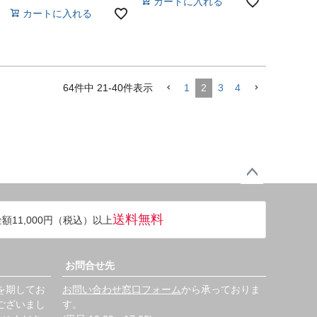
カートに入れる
カートに入れる
64
件中
21
-
40
件表示
1
2
3
4
ペー
ジト
送料無料
額11,000円（税込）以上
ップ
へ
お問合せ先
を期してお
お問い合わせ窓口フォーム
から承っておりま
ございまし
す。