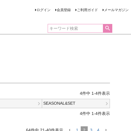
ログイン
会員登録
ご利用ガイド
メールマガジン
4
件中
1
-
4
件表示
SEASONAL&SET
4
件中
1
-
4
件表示
64
件中
21
-
40
件表示
1
2
3
4