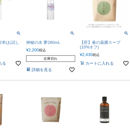
2本(お試し
神秘の水 夢280mL
【肝】春の薬膳スープ
(10%オフ)
¥
2,200
税込
¥
2,430
税込
在庫切れ
れる
カートに入れる
詳細を見る