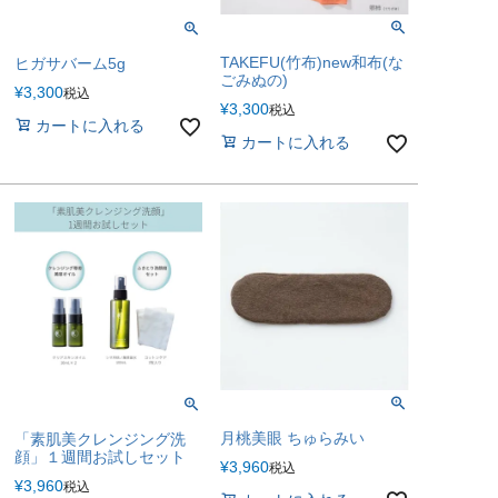
TAKEFU(竹布)new和布(な
ヒガサバーム5g
ごみぬの)
¥
3,300
税込
¥
3,300
税込
カートに入れる
カートに入れる
月桃美眼 ちゅらみい
「素肌美クレンジング洗
顔」１週間お試しセット
¥
3,960
税込
¥
3,960
税込