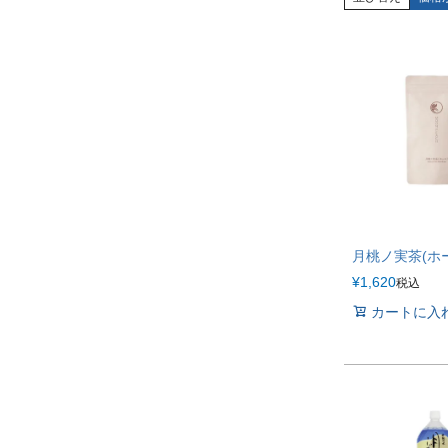
月桃ノ実茶(ホー
¥
1,620
税込
カートに入