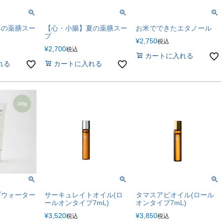
年の薬膳スー
【心・小腸】夏の薬膳スー
お米でできたエタノール
プ
¥
2,750
税込
¥
2,700
税込
カートに入れる
れる
カートに入れる
ブウォーター
サーキュレイトオイル(ロ
タマスアビオイル(ロール
ールオンタイプ7mL)
オンタイプ7mL)
¥
3,520
¥
3,850
税込
税込