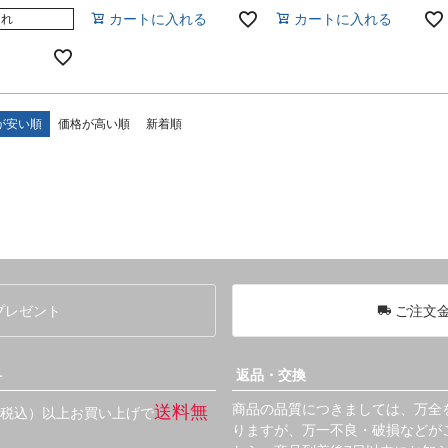
カートに入れる
カートに入れる
切れ
が安い順
価格が高い順
新着順
プレゼント
ご注文金
料
返品・交換
商品の品質につきましては、万全
送料無
円（税込）以上お買い上げで
りますが、万一不良・破損などが