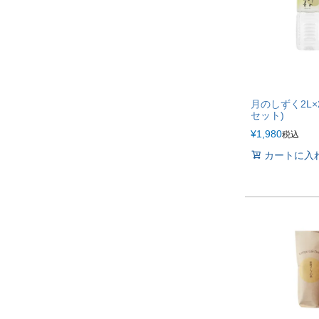
月のしずく2L×
セット)
¥
1,980
税込
カートに入