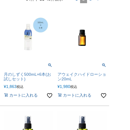
月のしずく500mL×6本(お
アウェイクハイドローショ
試しセット)
ン20mL
¥
1,863
¥
1,980
税込
税込
カートに入れる
カートに入れる