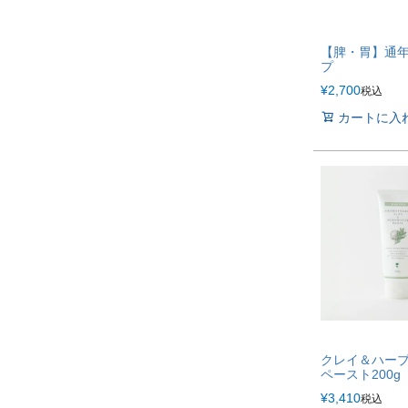
【脾・胃】通
プ
¥
2,700
税込
カートに入
クレイ＆ハー
ペースト200g
¥
3,410
税込