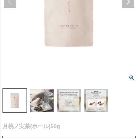
月桃ノ実茶(ホール)50g