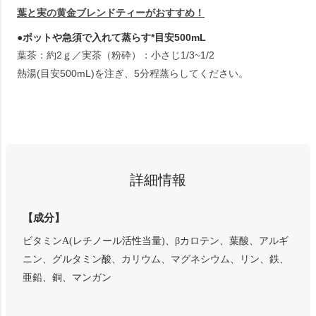
葉と実の黄金ブレンドティーがおすすめ！
●ポットや急須で入れて蒸らす*目安500mL
葉茶：約2ｇ／実茶（粉砕）：小さじ1/3~1/2
熱湯(目安500mL)を注ぎ、5分程蒸らしてください。
詳細情報
【成分】
ビタミンA(レチノール活性当量)、βカロテン、葉酸、アルギ
ニン、グルタミン酸、カリウム、マグネシウム、リン、鉄、
亜鉛、銅、マンガン