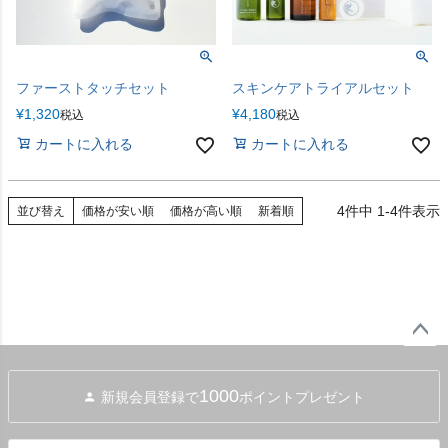
ファーストタッチセット
スキンケアトライアルセット
¥
1,320
¥
4,180
税込
税込
カートに入れる
カートに入れる
4
件中
1
-
4
件表示
並び替え
価格が安い順
価格が高い順
新着順
ペー
ジト
1000
新規会員登録で
ポイントプレゼント
ップ
へ