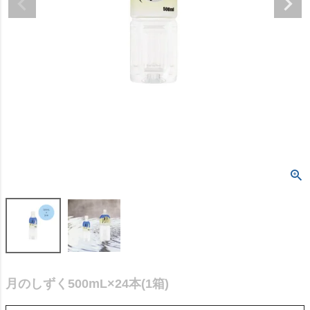
月のしずく500mL×24本(1箱)