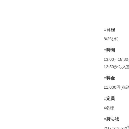
○日程
8/26(水)
○時間
13:00 - 15:
12:50から
○料金
11,000円(税込
○定員
4名様
○持ち物
クレンジング