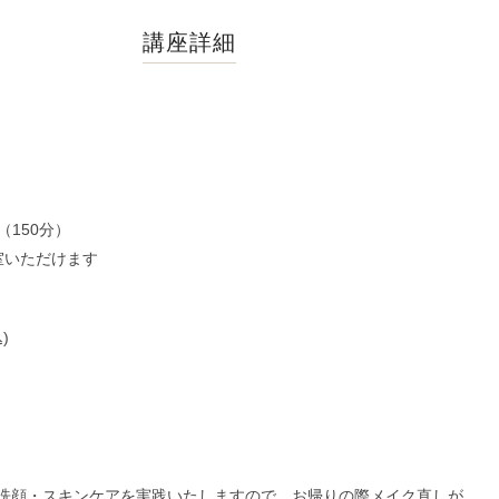
講座詳細
30（150分）
入室いただけます
)
洗顔・スキンケアを実践いたしますので、お帰りの際メイク直しが