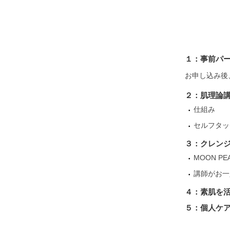
１：事前パ
お申し込み後
２：肌理論
仕組み
セルフタッ
３：クレン
MOON 
講師がお一
４：素肌を
５：個人ケ