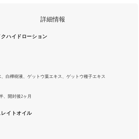
詳細情報
イクハイドローション
水、白樺樹液、ゲットウ葉エキス、ゲットウ種子エキス
】
半、開封後2ヶ月
ュレイトオイル