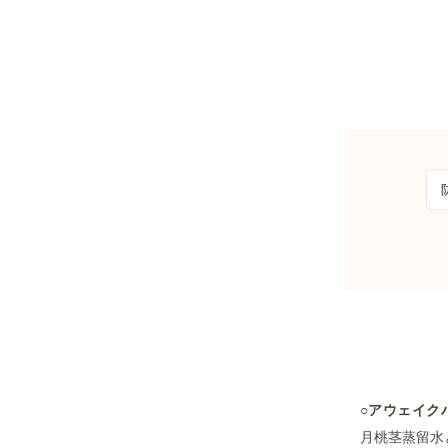
○アウェイク
月桃茎蒸留水