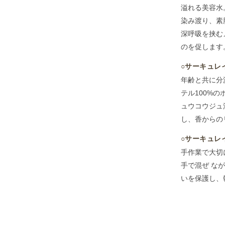
溢れる美容水
染み渡り、素
深呼吸を挟む
のを促します
○サーキュレ
年齢と共に分
テル100%
ュウコウジュ
し、香からの
○サーキュレ
手作業で大切
手で混ぜ な
いを保護し、