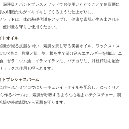
。深呼吸とハンドプレスメソッドでお使用いただくことで角質層に
肌の細胞たちがイキイキしてくるような仕上がりに。
メソッドは、体の基礎代謝をアップし、健康な素肌が生み出される
。使用量を守りご使用ください。
イトオイル
泌量が減る皮脂を補い、素肌を潤し守る美容オイル。ワックスエス
のホホバ油に、月桃ノ葉、茎、根を生で漬け込みエネルギーを抽出。ニ
油、ゼラニウム油、イランイラン油、パチョリ油、月桃精油を配合
リラックス作用も得られます。
イトプレシャスバーム
に作られたミツロウにサーキュレイトオイルを配合し、ゆっくりと
がら作るバームは、素肌が呼吸するような心地よいテクスチャー。潤
乾燥や外敵刺激から素肌を守ります。