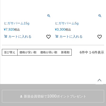
ヒガサバーム15g
ヒガサバーム5g
¥
7,920
¥
3,300
税込
税込
カートに入れる
カートに入れる
6
件中
1
-
6
件表示
並び替え
価格が安い順
価格が高い順
新着順
ペー
ジト
1000
新規会員登録で
ポイントプレゼント
ップ
へ