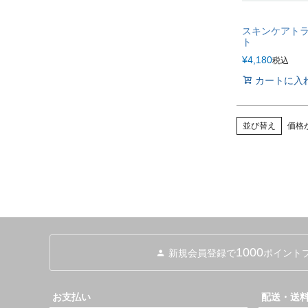
スキンケアト
ト
¥
4,180
税込
カートに入
並び替え
価格
1000
新規会員登録で
ポイント
お支払い
配送・送