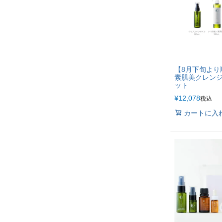
【8月下旬より
素肌美クレン
ット
¥
12,078
税込
カートに入