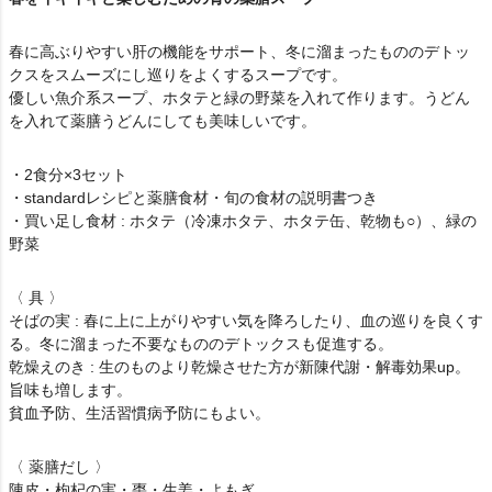
春に高ぶりやすい肝の機能をサポート、冬に溜まったもののデトッ
クスをスムーズにし巡りをよくするスープです。
優しい魚介系スープ、ホタテと緑の野菜を入れて作ります。うどん
を入れて薬膳うどんにしても美味しいです。
・2食分×3セット
・standardレシピと薬膳食材・旬の食材の説明書つき
・買い足し食材 : ホタテ（冷凍ホタテ、ホタテ缶、乾物も○）、緑の
野菜
〈 具 〉
そばの実 : 春に上に上がりやすい気を降ろしたり、血の巡りを良くす
る。冬に溜まった不要なもののデトックスも促進する。
乾燥えのき : 生のものより乾燥させた方が新陳代謝・解毒効果up。
旨味も増します。
貧血予防、生活習慣病予防にもよい。
〈 薬膳だし 〉
陳皮・枸杞の実・棗・生姜・よもぎ