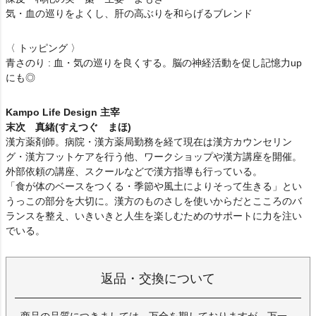
気・血の巡りをよくし、肝の高ぶりを和らげるブレンド
〈 トッピング 〉
青さのり : 血・気の巡りを良くする。脳の神経活動を促し記憶力up
にも◎
Kampo Life Design 主宰
末次 真緒(すえつぐ まほ)
漢方薬剤師。病院・漢方薬局勤務を経て現在は漢方カウンセリン
グ・漢方フットケアを行う他、ワークショップや漢方講座を開催。
外部依頼の講座、スクールなどで漢方指導も行っている。
「食が体のベースをつくる・季節や風土によりそって生きる」とい
うっこの部分を大切に。漢方のものさしを使いからだとこころのバ
ランスを整え、いきいきと人生を楽しむためのサポートに力を注い
でいる。
返品・交換について