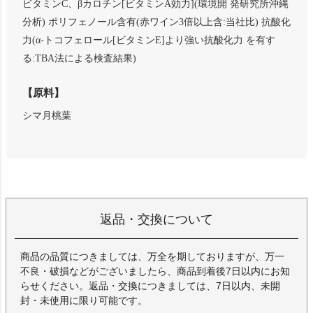
ビタミンC、βカロチン[ビタミンA効力](環境開 発研究所沖縄
分析) ポリフェノール含有(赤ワイン3倍以上含:当社比) 抗酸化
力(α-トコフェロール[ビタミンE]より強い抗酸化力 を有す
る:TBA法による検査結果)
【原料】
シマ月桃葉
返品・交換について
商品の品質につきましては、万全を期しておりますが、万一
不良・破損などがございましたら、商品到着後7日以内にお知
らせください。返品・交換につきましては、7日以内、未開
封・未使用に限り可能です。