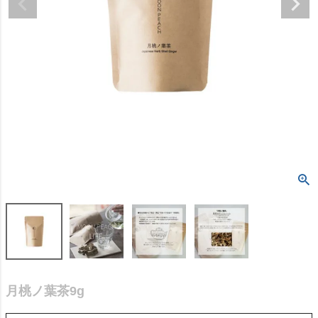
月桃ノ葉茶9g