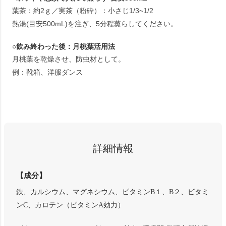
葉茶：約2ｇ／実茶（粉砕）：小さじ1/3~1/2
熱湯(目安500mL)を注ぎ、5分程蒸らしてください。
○飲み終わった後：月桃葉活用法
月桃葉を乾燥させ、防虫材として。
例：靴箱、洋服ダンス
詳細情報
【成分】
鉄、カルシウム、マグネシウム、ビタミンB１、B２、ビタミ
ンC、カロテン（ビタミンA効力）