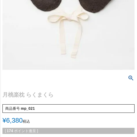
月桃楽枕 らくまくら
商品番号
mp_021
¥
6,380
税込
[
174
ポイント進呈 ]