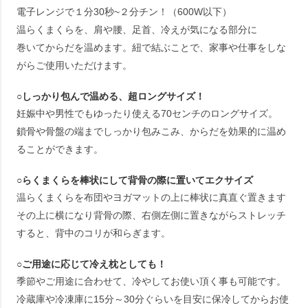
電子レンジで１分30秒~２分チン！（600W以下）
温らくまくらを、肩や腰、足首、冷えが気になる部分に
巻いてからだを温めます。紐で結ぶことで、家事や仕事をしな
がらご使用いただけます。
○しっかり包んで温める、超ロングサイズ！
妊娠中や男性でもゆったり使える70センチのロングサイズ。
鎖骨や骨盤の端までしっかり包みこみ、からだを効果的に温め
ることができます。
○らくまくらを棒状にして背骨の際に置いてエクサイズ
温らくまくらを布団やヨガマットの上に棒状に真直ぐ置きます
その上に横になり背骨の際、右側左側に置きながらストレッチ
すると、背中のコリが和らぎます。
○ご用途に応じて冷え枕としても！
季節やご用途に合わせて、冷やしてお使い頂く事も可能です。
冷蔵庫や冷凍庫に15分～30分ぐらいを目安に保冷してからお使