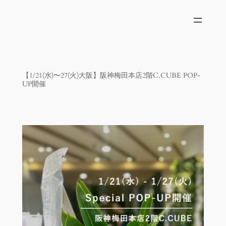
内
容
を
ス
キ
ッ
【1/21(水)〜27(火)大阪】阪神梅田本店2階C.CUBE POP-
UP開催
プ