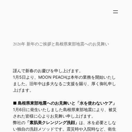
内
容
を
ス
キ
ッ
2026年 新年のご挨拶と島根県東部地震へのお見舞い
プ
謹んで新春のお慶びを申し上げます。
1月5日より、MOON PEACHは本年の業務を開始いたし
ました。旧年中は多大なるご支援を賜り、厚く御礼申し
上げます。
■ 島根県東部地震へのお見舞いと「水を使わないケア」
1月6日に発生いたしました島根県東部地震により、被災
された皆様に心よりお見舞い申し上げます。
弊社の
「素肌美クレンジング洗顔」
は、水を必要としな
い独自の洗顔メソッドです。震災時や入院時など、衛生