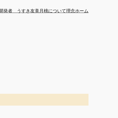
開発者 うすき友美
月桃について
理念
ホーム