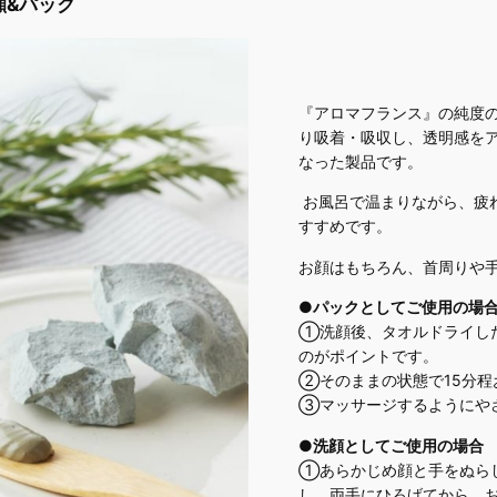
顔&パック
『アロマフランス』の純度
り吸着・吸収し、透明感を
なった製品です。
お風呂で温まりながら、疲
すすめです。
お顔はもちろん、首周りや
●パックとしてご使用の場
①洗顔後、タオルドライし
のがポイントです。
②そのままの状態で15分
③マッサージするようにや
●洗顔としてご使用の場合
①あらかじめ顔と手をぬら
し、両手にひろげてから、