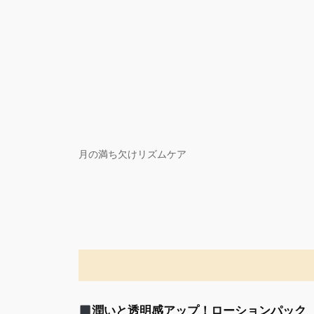
内
容
を
ス
キ
ッ
プ
月の満ち欠けリズムケア
潤いと透明感アップ！ローションパック