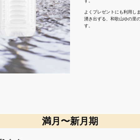
す。
よくプレゼントにも利用し
湧き出ずる、和歌山ゆの里
す。
満月〜新月期