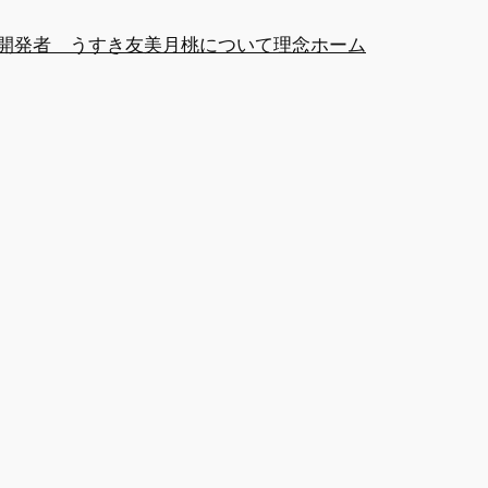
開発者 うすき友美
月桃について
理念
ホーム