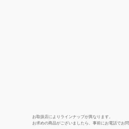
内
容
を
ス
キ
ッ
プ
お取扱店によりラインナップが異なります。
お求めの商品がございましたら、事前にお電話でお問