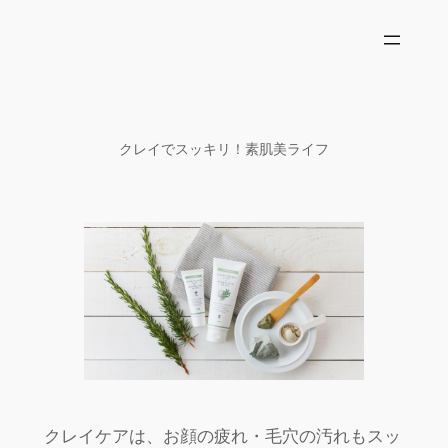
内
容
を
ス
キ
ッ
クレイでスッキリ！素肌美ライフ
プ
クレイケアは、お顔の疲れ・毛穴の汚れもスッ