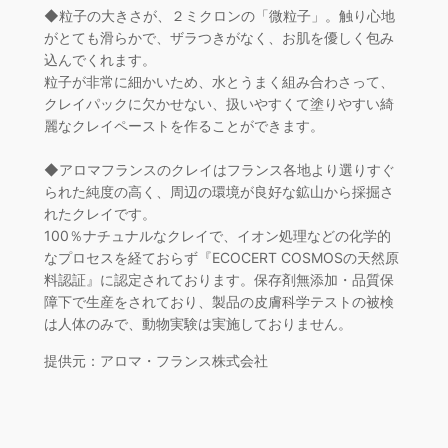
◆粒子の大きさが、２ミクロンの「微粒子」。触り心地
がとても滑らかで、ザラつきがなく、お肌を優しく包み
込んでくれます。
粒子が非常に細かいため、水とうまく組み合わさって、
クレイパックに欠かせない、扱いやすくて塗りやすい綺
麗なクレイペーストを作ることができます。
◆アロマフランスのクレイはフランス各地より選りすぐ
られた純度の高く、周辺の環境が良好な鉱山から採掘さ
れたクレイです。
100％ナチュナルなクレイで、イオン処理などの化学的
なプロセスを経ておらず『ECOCERT COSMOSの天然原
料認証』に認定されております。保存剤無添加・品質保
障下で生産をされており、製品の皮膚科学テストの被検
は人体のみで、動物実験は実施しておりません。
提供元：アロマ・フランス株式会社