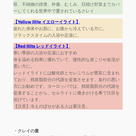
収、不純物の排泄、外傷、むくみ、日焼け対策までカバ
ーしてくれる世界中で愛されているクレイ
【Yellow Illite イエローイライト】
疲れた身体やお肌に。お腹から冷えている方に。
リラックスタイムの入浴や足湯に。
【Red Illite レッドイライト】
寒い季節の入浴や足湯におすすめ
体を温める効果に優れていて、慢性的な肩こりや血流が
悪い方に。
レッドイライトには酸化鉄とセレニウムが豊富に含まれ
ており、残留脂肪分の代謝を促進させます。血行の悪い
方にお勧めです。ヨーロッパでは、残留脂肪分の代謝を
促進することから、セルライトに働きかける事で注目を
浴びています。
【注意】冷えのぼせがある人は要注意。
・クレイの量