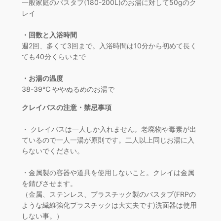
一般家庭のバスタブ(180-200L)のお湯に対して50gのク
レイ
・回数と入浴時間
週2回、多くて3回まで。入浴時間は10分から初めて長く
ても40分くらいまで
・お湯の温度
38-39℃ ややぬるめのお湯で
クレイバスの注意・禁忌事項
・ クレイバスは一人しか入れません。老廃物や毒素が出
ているので一人一湯が原則です。二人以上同じお湯に入
らないでください。
・金属製の容器や道具を使用しないこと。クレイは金属
を錆びさせます。
（金属、ステンレス、プラスチック製のバスタブ(FRPの
ような繊維強化プラスチックは大丈夫です)洗面器は使用
しない事。）