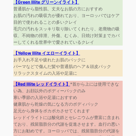
【Green Illite グリーンイライト】
普通肌から脂性肌、丈夫なお肌の方におすすめ
お肌の汚れの吸収力が優れており、ヨーロッパではケア
目的で使われることの多いクレイ
毛穴の汚れをスッキリ取り除いてくれたり、老廃物の吸
収、不純物の排泄、外傷、むくみ、日焼け対策までカバ
ーしてくれる世界中で愛されているクレイ
【Yellow Illite イエローイライト】
お手入れ不足や疲れたお肌のパックに
パーマなどで傷んだ髪や普通肌のヘア＆頭皮パック
リラックスタイムの入浴や足湯に
【Red Illite レッドイライト】
*首から上には使用できな
い為、お顔以外のボディーパックのみ
寒い季節の入浴や足湯におすすめ
健康肌から乾燥の気になる方のボディパック
足元から身体をポカポカさせてくれます
レッドイライトには酸化鉄とセレニウムが豊富に含まれ
ており、残留脂肪分の代謝を促進させます。血行の悪い
方にお勧めです。ヨーロッパでは、残留脂肪分の代謝を