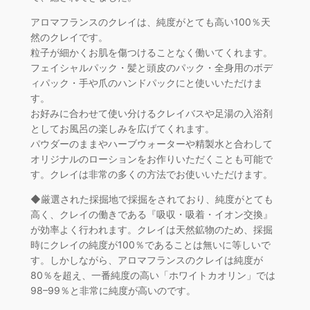
アロマフランスのクレイは、純度がとても高い100％天
然のクレイです。
粒子が細かくお肌を傷つけることなく働いてくれます。
フェイシャルパック・髪と頭皮のパック・全身用のボデ
ィパック・手や爪のハンドパックにと使いいただけま
す。
お好みに合わせて使い分けるクレイバスや足湯の入浴剤
としてお風呂の楽しみを広げてくれます。
パウダーのままやハーブウォーターや精製水と合わして
オリジナルのローションをお作りいただくことも可能で
す。クレイは非常の多くの方法でお使いいただけます。
◆厳選された採掘地で採掘をされており、純度がとても
高く、クレイの働きである『吸収・吸着・イオン交換』
が効率よく行われます。クレイは天然鉱物のため、採掘
時にクレイの純度が100％であることは無いに等しいで
す。しかしながら、アロマフランスのクレイは純度が
80％を超え、一番純度の高い「ホワイトカオリン」では
98–99％と非常に純度が高いのです。