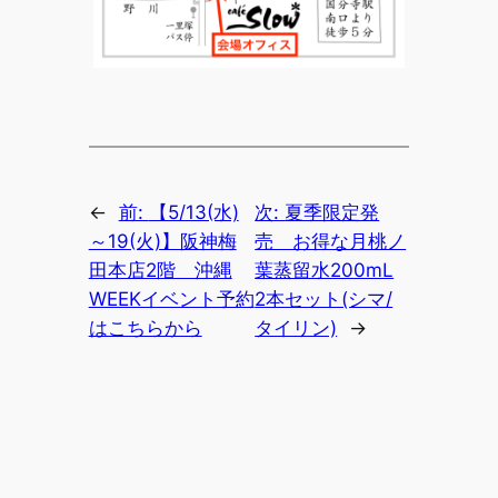
←
前:
【5/13(水)
次:
夏季限定発
～19(火)】阪神梅
売 お得な月桃ノ
田本店2階 沖縄
葉蒸留水200mL
WEEKイベント予約
2本セット(シマ/
はこちらから
タイリン)
→