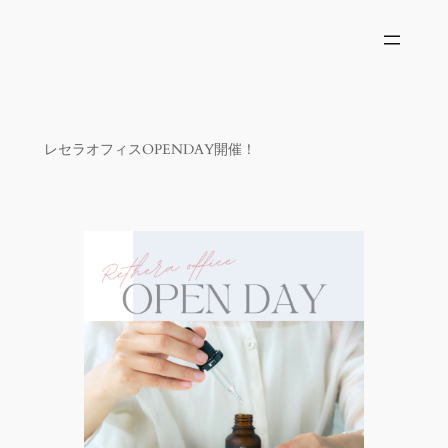
内
容
を
ス
キ
ッ
レセラオフィスOPENDAY開催！
プ