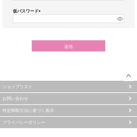
必
須
仮パスワード
)
(
必
須
)
送信
ペー
ショップリスト
ジト
ップ
お問い合わせ
へ
特定商取引法に基づく表示
プライバシーポリシー
©2024 Rethera Ltd. All Rights reserved.