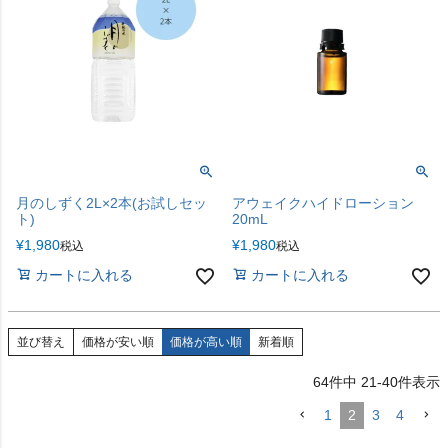
月のしずく2L×2本(お試しセッ
アウェイクハイドローション
ト)
20mL
¥
1,980
¥
1,980
税込
税込
カートに入れる
カートに入れる
並び替え
価格が安い順
価格が高い順
新着順
64
件中
21
-
40
件表示
1
2
3
4