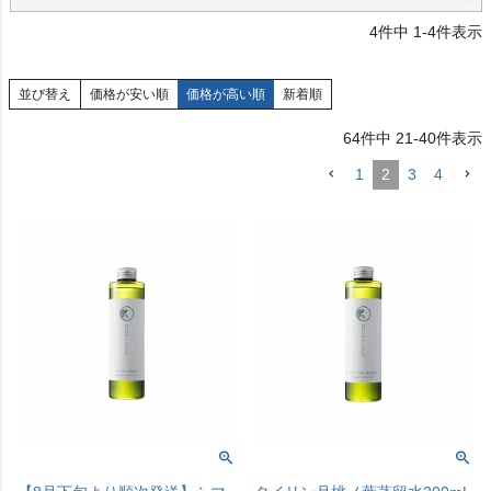
4
件中
1
-
4
件表示
並び替え
価格が安い順
価格が高い順
新着順
64
件中
21
-
40
件表示
1
2
3
4