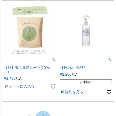
【肝】春の薬膳スープ(10%オ
神秘の水 夢280mL
フ)
¥
2,200
税込
¥
2,430
税込
在庫切れ
カートに入れる
詳細を見る