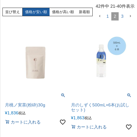
42
件中
21
-
40
件表示
並び替え
価格が安い順
価格が高い順
新着順
1
2
3
月桃ノ実茶(粉砕)30g
月のしずく500mL×6本(お試し
セット)
¥
1,836
税込
¥
1,863
税込
カートに入れる
カートに入れる