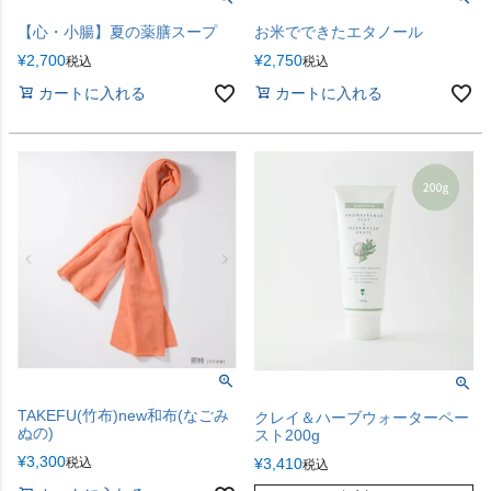
【心・小腸】夏の薬膳スープ
お米でできたエタノール
¥
2,700
¥
2,750
税込
税込
カートに入れる
カートに入れる
TAKEFU(竹布)new和布(なごみ
クレイ＆ハーブウォーターペー
ぬの)
スト200g
¥
3,300
¥
3,410
税込
税込