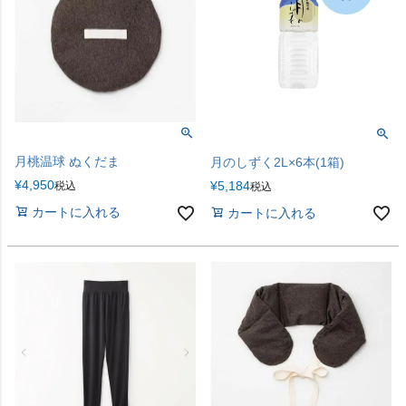
月桃温球 ぬくだま
月のしずく2L×6本(1箱)
¥
4,950
¥
5,184
税込
税込
カートに入れる
カートに入れる