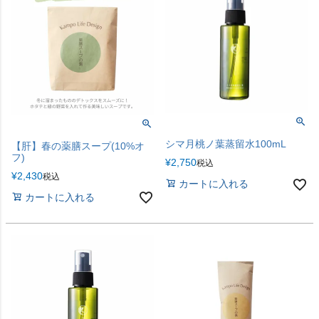
シマ月桃ノ葉蒸留水100mL
【肝】春の薬膳スープ(10%オ
フ)
¥
2,750
税込
¥
2,430
税込
カートに入れる
カートに入れる