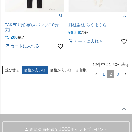
月桃楽枕 らくまくら
TAKEFU(竹布)スパッツ(10分
丈)
¥
6,380
税込
¥
5,280
税込
カートに入れる
カートに入れる
42
件中
21
-
40
件表示
並び替え
価格が安い順
価格が高い順
新着順
1
2
3
ペー
ジト
1000
新規会員登録で
ポイントプレゼント
ップ