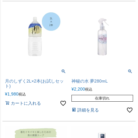
月のしずく2L×2本(お試しセッ
神秘の水 夢280mL
ト)
¥
2,200
税込
¥
1,980
税込
在庫切れ
カートに入れる
詳細を見る