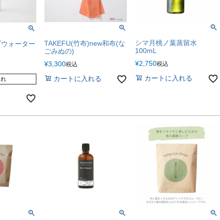
シマ月桃ノ葉蒸留水
TAKEFU(竹布)new和布(な
ブウォーター
100mL
ごみぬの)
¥
2,750
¥
3,300
税込
税込
カートに入れる
カートに入れる
切れ