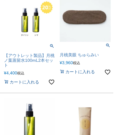
月桃美眼 ちゅらみい
【アウトレット製品】月桃
ノ葉蒸留水100mL2本セッ
¥
3,960
税込
ト
カートに入れる
¥
4,400
税込
カートに入れる