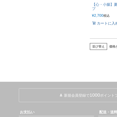
【心・小腸】
プ
¥
2,700
税込
カートに入
並び替え
価格
1000
新規会員登録で
ポイント
お支払い
配送・送