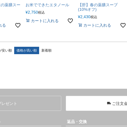
夏の薬膳スー
お米でできたエタノール
【肝】春の薬膳スープ
(10%オフ)
¥
2,750
税込
¥
2,430
税込
カートに入れる
れる
カートに入れる
が安い順
価格が高い順
新着順
プレゼント
ご注文金
料
返品・交換