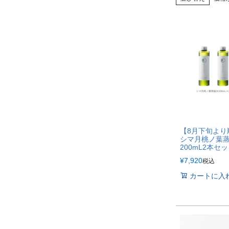
【8月下旬より
シマ月桃ノ葉
200mL2本セ
¥
7,920
税込
カートに入