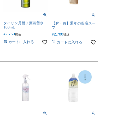
タイリン月桃ノ葉蒸留水
【脾・胃】通年の薬膳スー
100mL
プ
¥
2,750
¥
2,700
税込
税込
カートに入れる
カートに入れる