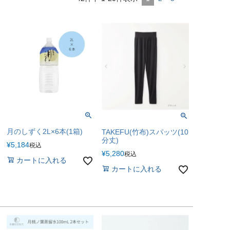
月のしずく2L×6本(1箱)
TAKEFU(竹布)スパッツ(10
分丈)
¥
5,184
税込
¥
5,280
税込
カートに入れる
カートに入れる