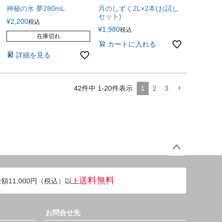
神秘の水 夢280mL
月のしずく2L×2本(お試し
セット)
¥
2,200
税込
¥
1,980
税込
在庫切れ
カートに入れる
詳細を見る
42
件中
1
-
20
件表示
1
2
3
ペー
ジト
送料無料
額11,000円（税込）以上
ップ
へ
お問合せ先