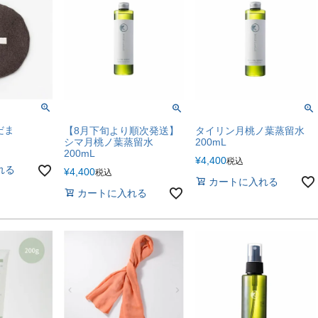
だま
【8月下旬より順次発送】
タイリン月桃ノ葉蒸留水
シマ月桃ノ葉蒸留水
200mL
200mL
¥
4,400
税込
れる
¥
4,400
税込
カートに入れる
カートに入れる