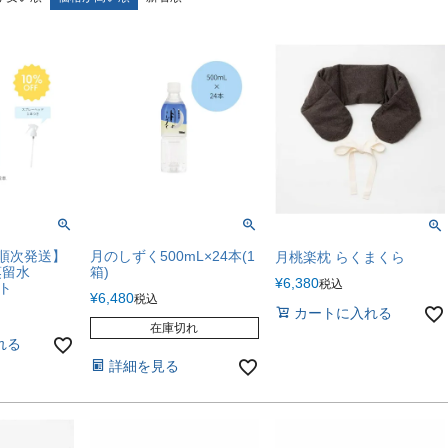
順次発送】
月のしずく500mL×24本(1
月桃楽枕 らくまくら
蒸留水
箱)
¥
6,380
税込
ット
¥
6,480
税込
カートに入れる
在庫切れ
れる
詳細を見る