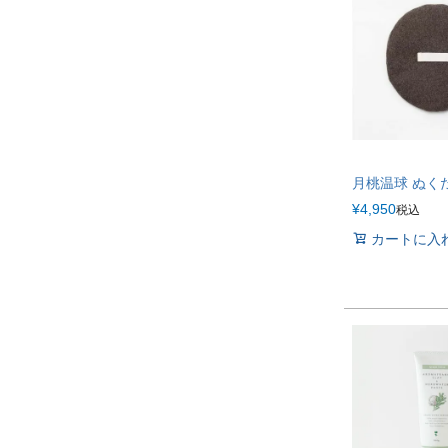
月桃温球 ぬく
¥
4,950
税込
カートに入