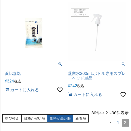
浜比嘉塩
蒸留水200mLボトル専用スプレ
ーヘッド単品
¥
324
税込
¥
242
税込
カートに入れる
カートに入れる
36
件中
21
-
36
件表示
並び替え
価格が安い順
価格が高い順
新着順
1
2