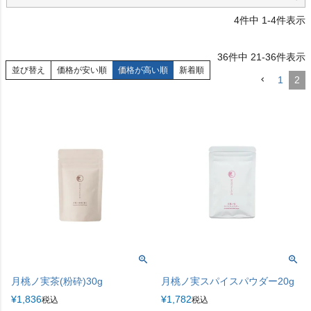
4
件中
1
-
4
件表示
36
件中
21
-
36
件表示
並び替え
価格が安い順
価格が高い順
新着順
1
2
月桃ノ実茶(粉砕)30g
月桃ノ実スパイスパウダー20g
¥
1,836
¥
1,782
税込
税込