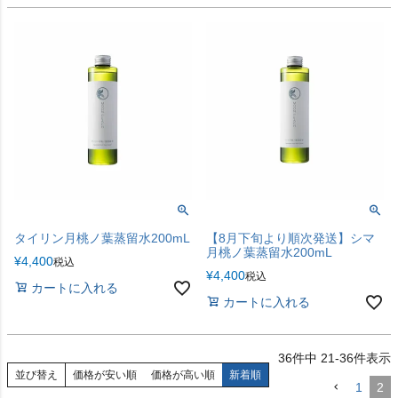
タイリン月桃ノ葉蒸留水200mL
【8月下旬より順次発送】シマ
月桃ノ葉蒸留水200mL
¥
4,400
税込
¥
4,400
税込
カートに入れる
カートに入れる
36
件中
21
-
36
件表示
並び替え
価格が安い順
価格が高い順
新着順
1
2