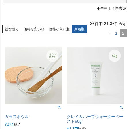
4
件中
1
-
4
件表示
36
件中
21
-
36
件表示
並び替え
価格が安い順
価格が高い順
新着順
1
2
ガラスボウル
クレイ＆ハーブウォーターペー
スト60g
¥
374
税込
¥
1,375
税込