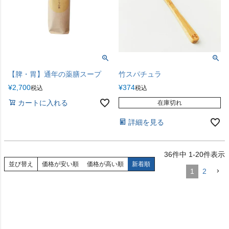
【脾・胃】通年の薬膳スープ
竹スパチュラ
¥
2,700
¥
374
税込
税込
カートに入れる
在庫切れ
詳細を見る
36
件中
1
-
20
件表示
並び替え
価格が安い順
価格が高い順
新着順
1
2