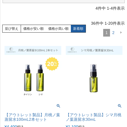
4
件中
1
-
4
件表示
36
件中
1
-
20
件表示
並び替え
価格が安い順
価格が高い順
新着順
1
2
【アウトレット製品】月桃ノ葉
【アウトレット製品】シマ月桃
蒸留水100mL2本セット
ノ葉蒸留水30mL
¥
4,400
¥
1,100
税込
税込