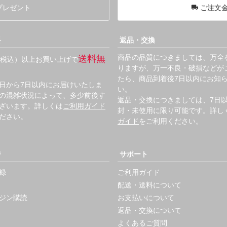
プレゼント
ご注文金
料
返品・交換
商品の品質につきましては、万全
送料無
円（税込）以上お買い上げで
りますが、万一不良・破損などが
たら、商品到着後7日以内にお知
日から7日以内にお届けいたしま
い。
の混雑状況によって、多少前後す
返品・交換につきましては、7日
ざいます。詳しくは
ご利用ガイド
封・未使用に限り可能です。詳し
ださい。
ガイド
をご利用ください。
ジ
サポート
録
ご利用ガイド
配送・送料について
ジン購読
お支払いについて
返品・交換について
よくあるご質問