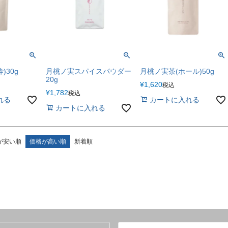
)30g
月桃ノ実スパイスパウダー
月桃ノ実茶(ホール)50g
20g
¥
1,620
税込
¥
1,782
税込
れる
カートに入れる
カートに入れる
が安い順
価格が高い順
新着順