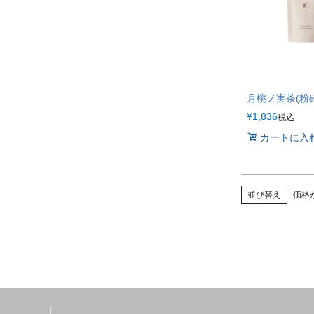
月桃ノ実茶(粉砕
¥
1,836
税込
カートに入
並び替え
価格