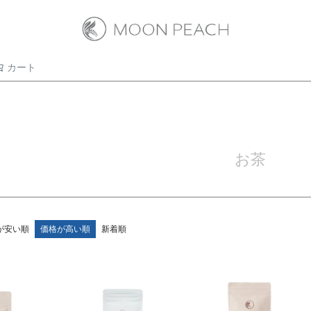
カート
検索
お茶
が安い順
価格が高い順
新着順