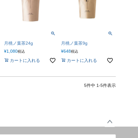
月桃ノ葉茶24g
月桃ノ葉茶9g
¥
1,080
¥
648
税込
税込
カートに入れる
カートに入れる
5
件中
1
-
5
件表示
ペー
ジト