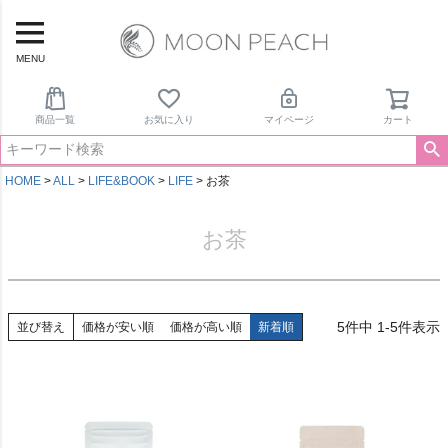
MENU
商品一覧
お気に入り
マイページ
カート
HOME
ALL
LIFE&BOOK
LIFE
お茶
お茶
5
件中
1
-
5
件表示
並び替え
価格が安い順
価格が高い順
新着順